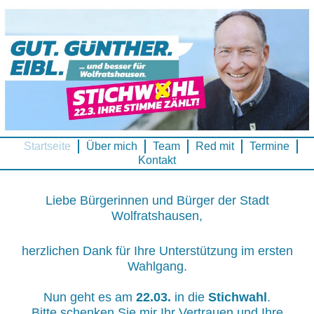
Skip
to
content
Startseite
Über mich
Team
Red mit
Termine
Kontakt
Liebe Bürgerinnen und Bürger der Stadt
Wolfratshausen,
herzlichen Dank für Ihre Unterstützung im ersten
Wahlgang.
Nun geht es am
22.03.
in die
Stichwahl
.
Bitte schenken Sie mir Ihr Vertrauen und Ihre